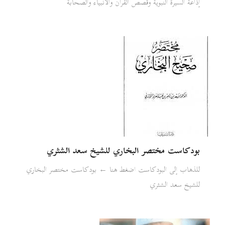
إذاعة السيرة النبوية وقصص القرآن والأنبياء والصحابة
بودكاست مختصر البخاري للشيخ سعد الشثري
للذهاب إلى البودكاست اضغط هنا ← بودكاست مختصر البخاري
للشيخ سعد الشثري