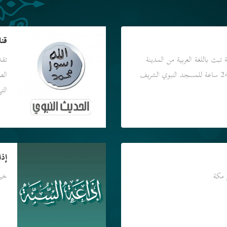
قنا
 تبث باللغة العربية من المدينة
تقد
الص
الت
إذا
 مكة
خير