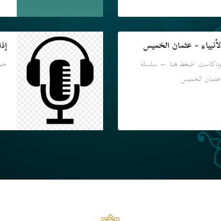
بياء - عثمان الخميس
إذا
بودكاست اضغط هنا ← سلسلة
حمل
 عثمان الخميس