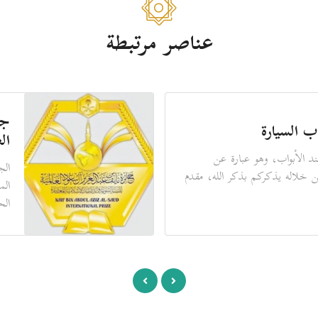
عناصر مرتبطة
جو
ب السيارة
ال
د الأبواب، وهو عبارة عن
الج
ن خلاله يذكركم بذكر الله، مقدم
الم
الح