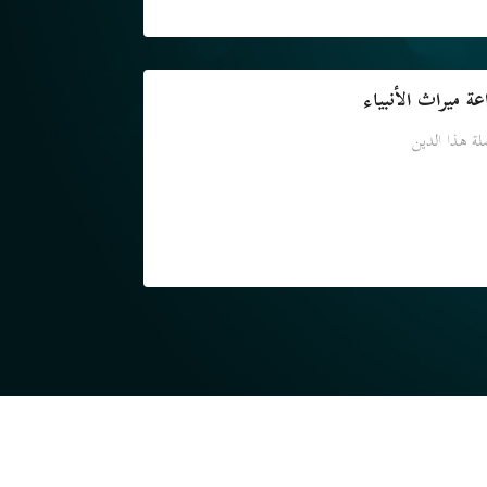
عة ميراث الأنبياء
ة هذا الدين