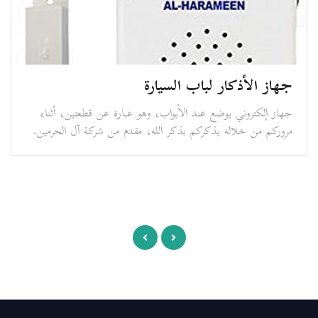
جهاز الأذكار لباب السيارة
جهاز إلكتروني يوضع عند الأبواب، وهو عبارة عن قطعتين، أثناء
مروركم من خلاله يذكركم بذكر الله، مقدم من شركة آل الحرمين.