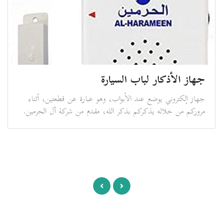
جهاز الأذكار لباب السيارة
جهاز إلكتروني يوضع عند الأبواب، وهو عبارة عن قطعتين، أثناء
مروركم من خلاله يذكركم بذكر الله، مقدم من شركة آل الحرمين.