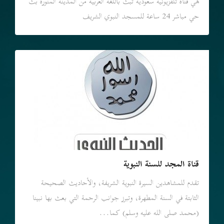
هي قناة تلفزيونية سعودية تبث باللغة العربية من المدينة المنورة بث
حي مباشر 24 ساعة للمسجد النبوي الشريف
قناة المجد للسنة النبوية
تقدم للمشاهدين السيرة النبوية الشريفة، والأحاديث الصحيحة
الثابتة في السنة المطهرة، وتبرز جوانب الرحمة التي بعث بها نبينا
(محمد صلى الله عليه وسلم) كما...