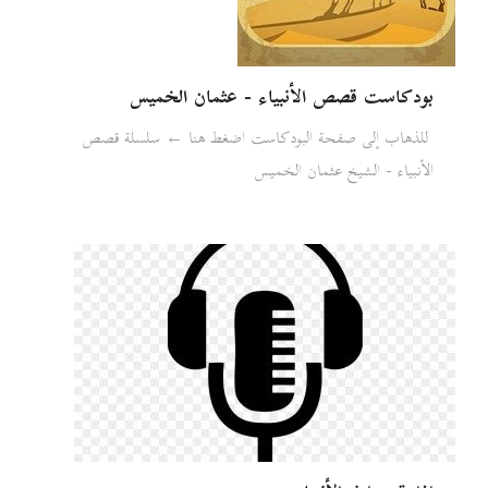
بودكاست قصص الأنبياء - عثمان الخميس
للذهاب إلى صفحة البودكاست اضغط هنا ← سلسلة قصص
الأنبياء - الشيخ عثمان الخميس