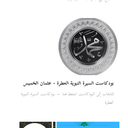
بودكاست السيرة النبوية العطرة - عثمان الخميس
للذهاب إلى البودكاست اضغط هنا ← بودكاست السيرة النبوية
العطرة