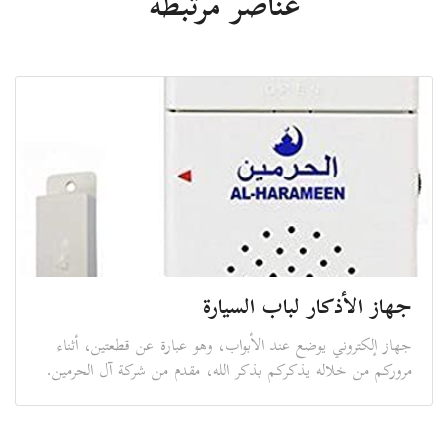
عناصر مرتبطة
جهاز الأذكار لباب السيارة
جهاز إلكتروني يوضع عند الأبواب، وهو عبارة عن قطعتين، أثناء
مروركم من خلاله يذكركم بذكر الله، مقدم من شركة آل الحرمين.