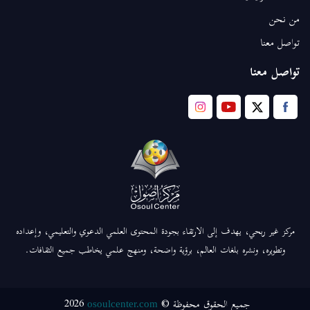
من نحن
تواصل معنا
تواصل معنا
مركز غير ربحي، يهدف إلى الارتقاء بجودة المحتوى العلمي الدعوي والتعليمي، وإعداده
وتطويره، ونشره بلغات العالم، برؤية واضحة، ومنهج علمي يخاطب جميع الثقافات.
2026
جميع الحقوق محفوظة ©
osoulcenter.com