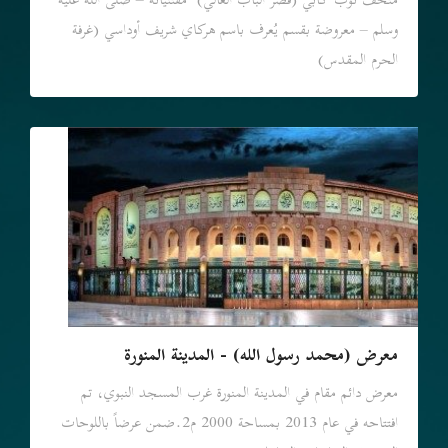
متحف توب كابي (قصر الباب العالي) مقتنياته – صلى الله عليه
وسلم – معروضة بقسم يُعرف باسم هركاي شريف أوداسي (غرفة
الحرم المقدس)
معرض (محمد رسول الله) - المدينة المنورة
معرض دائم مقام في المدينة المنورة غرب المسجد النبوي، تم
افتتاحه في عام 2013 بمساحة 2000 م2.ضمن عرضاً باللوحات