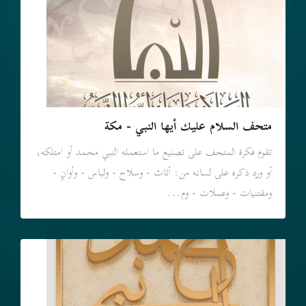
متحف السلام عليك أيها النبي - مكة
تقوم فكرة المتحف على تصنيع ما استعمله النبي محمد أو امتلكه،
أو ورد ذكره على لسانه من: أثاث - وسلاح - ولباس - وأوانٍ -
ومقتنيات - وعملات - وم...