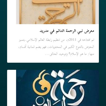
معرض نبي الرحمة الدائم في مدريد
تم افتتاحه في 2011م، من تنظيم رابطة العالم الإسلامي.يتميز
المعرض بالتنوع الكبير في المحتويات، فهو يضم ثمانية أقسام،
منها: ما هو الإسلام؟ وتوحيد الخالق...