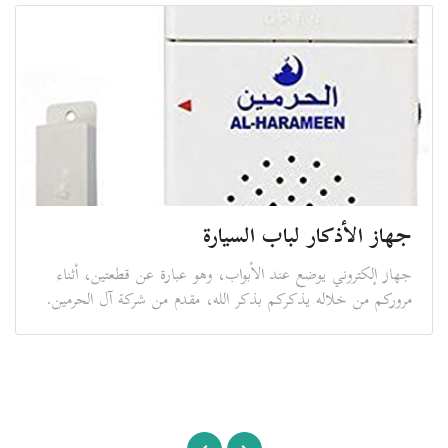
جهاز الأذكار لباب السيارة
جهاز إلكتروني يوضع عند الأبواب، وهو عبارة عن قطعتين، أثناء
مروركم من خلاله يذكركم بذكر الله، مقدم من شركة آل الحرمين.