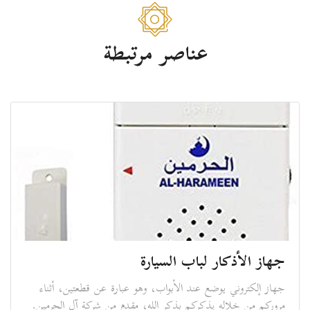
عناصر مرتبطة
جهاز الأذكار لباب السيارة
جهاز إلكتروني يوضع عند الأبواب، وهو عبارة عن قطعتين، أثناء
مروركم من خلاله يذكركم بذكر الله، مقدم من شركة آل الحرمين.