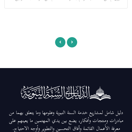
دليل شامل لمشاريع خدمة السنة النبوية وعلومها وما يتعلق بهما من
مبادرات ومنتجات وأفكار، يضع بين يدي المهتمين ما يعينهم على
معرفة الأعمال القائمة وآفاق التحسين والتطوير وأوجه الاحتياج.