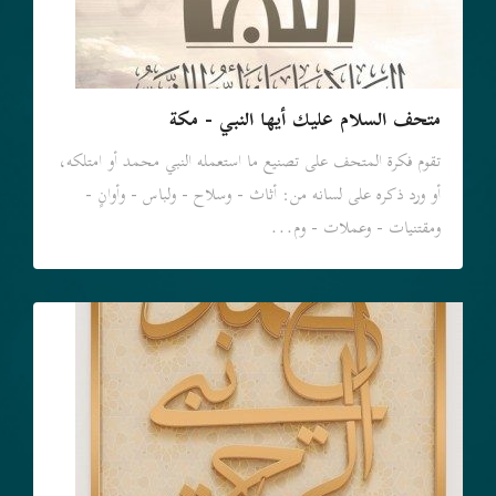
متحف السلام عليك أيها النبي - مكة
تقوم فكرة المتحف على تصنيع ما استعمله النبي محمد أو امتلكه،
أو ورد ذكره على لسانه من: أثاث - وسلاح - ولباس - وأوانٍ -
ومقتنيات - وعملات - وم...