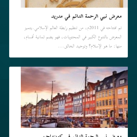
معرض نبي الرحمة الدائم في مدريد
تم افتتاحه في 2011م، من تنظيم رابطة العالم الإسلامي.يتميز
المعرض بالتنوع الكبير في المحتويات، فهو يضم ثمانية أقسام،
منها: ما هو الإسلام؟ وتوحيد الخالق...