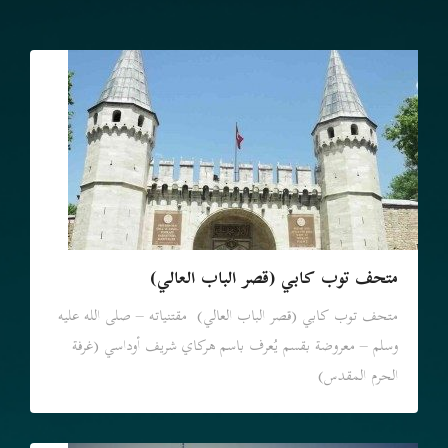
متحف توب كابي (قصر الباب العالي)
متحف توب كابي (قصر الباب العالي) مقتنياته – صلى الله عليه
وسلم – معروضة بقسم يُعرف باسم هركاي شريف أوداسي (غرفة
الحرم المقدس)