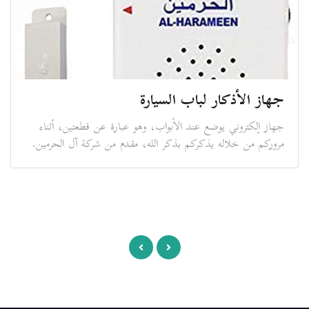
جهاز الأذكار لباب السيارة
جهاز إلكتروني يوضع عند الأبواب، وهو عبارة عن قطعتين، أثناء
مروركم من خلاله يذكركم بذكر الله، مقدم من شركة آل الحرمين.