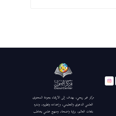
مركز غير ربحي، يهدف إلى الارتقاء بجودة المحتوى
العلمي الدعوي والتعليمي، وإعداده وتطويره، ونشره
بلغات العالم، برؤية واضحة، ومنهج علمي يخاطب