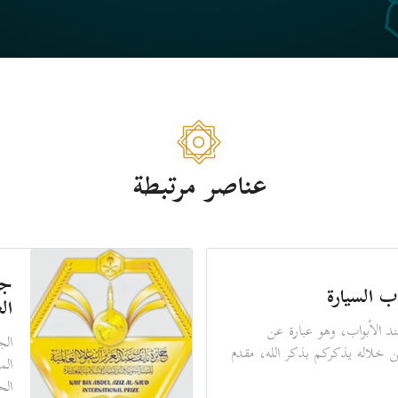
عناصر مرتبطة
جو
ب السيارة
ال
د الأبواب، وهو عبارة عن
الج
ن خلاله يذكركم بذكر الله، مقدم
الم
الح