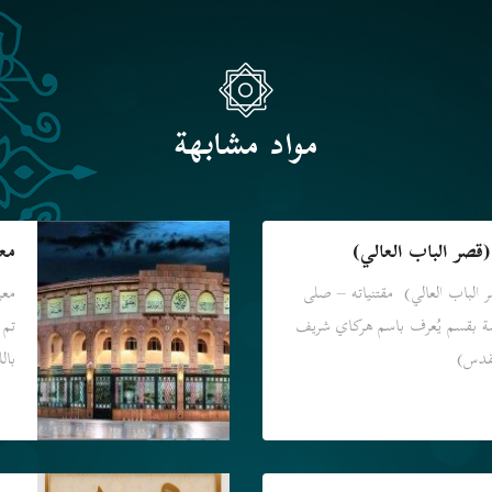
مواد مشابهة
صر الباب العالي)
مع
لباب العالي) مقتنياته – صلى
معر
ضة بقسم يُعرف باسم هركاي شريف
مقدس)
بال