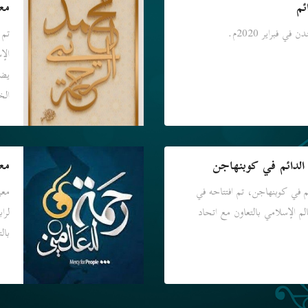
ئم
مع
ي فبراير 2020م.
الإ
يضم
الخ
الدائم في كوبنهاجن
مع
م في كوبنهاجن، تم افتتاحه في
معر
لعالم الإسلامي بالتعاون مع اتحاد
لرا
بال