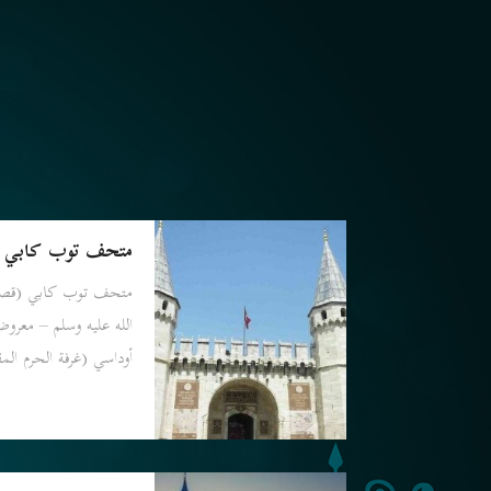
متحف توب كابي (ق
متحف توب كابي (قصر ا
الله عليه وسلم – معرو
أوداسي (غرفة الحرم ال