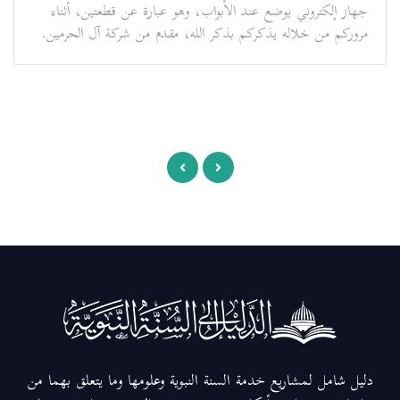
جهاز إلكتروني يوضع عند الأبواب، وهو عبارة عن قطعتين، أثناء
مروركم من خلاله يذكركم بذكر الله، مقدم من شركة آل الحرمين.
دليل شامل لمشاريع خدمة السنة النبوية وعلومها وما يتعلق بهما من