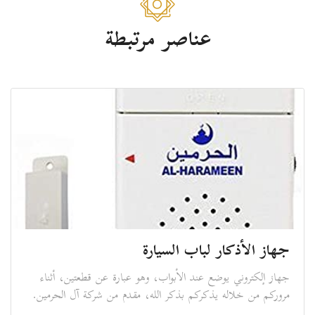
عناصر مرتبطة
جهاز الأذكار لباب السيارة
جهاز إلكتروني يوضع عند الأبواب، وهو عبارة عن قطعتين، أثناء
مروركم من خلاله يذكركم بذكر الله، مقدم من شركة آل الحرمين.