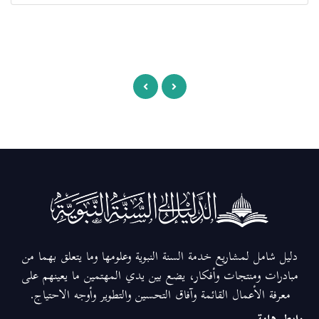
دليل شامل لمشاريع خدمة السنة النبوية وعلومها وما يتعلق بهما من
مبادرات ومنتجات وأفكار، يضع بين يدي المهتمين ما يعينهم على
معرفة الأعمال القائمة وآفاق التحسين والتطوير وأوجه الاحتياج.