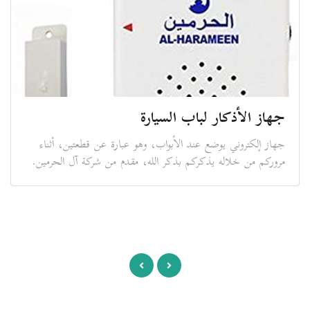
جهاز الأذكار لباب السيارة
جهاز إلكتروني يوضع عند الأبواب، وهو عبارة عن قطعتين، أثناء
مروركم من خلاله يذكركم بذكر الله، مقدم من شركة آل الحرمين.