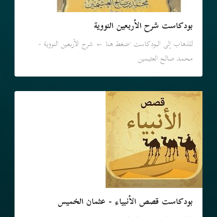
بودكاست شرح الأربعين النووية
للذهاب إلى البودكاست اضغط هنا ← شرح الأربعين النووية -
محمد صالح العثيمين
بودكاست قصص الأنبياء - عثمان الخميس