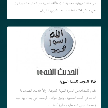
هي قناة تلفزيونية سعودية تبث باللغة العربية من المدينة المنورة بث
حي مباشر 24 ساعة للمسجد النبوي الشريف
قناة المجد للسنة النبوية
تقدم للمشاهدين السيرة النبوية الشريفة، والأحاديث الصحيحة
الثابتة في السنة المطهرة، وتبرز جوانب الرحمة التي بعث بها نبينا
(محمد صلى الله عليه وسلم) كما...