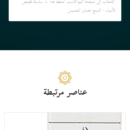
للذهاب إلى صفحة البودكاست اضغط هنا ← سلسلة قصص
الأنبياء - الشيخ عثمان الخميس
عناصر مرتبطة