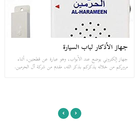
جهاز الأذكار لباب السيارة
جهاز إلكتروني يوضع عند الأبواب، وهو عبارة عن قطعتين، أثناء
مروركم من خلاله يذكركم بذكر الله، مقدم من شركة آل الحرمين.