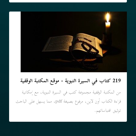
219 كتاب في السيرة النبوية - موقع المكتبة الوقفية
من المكتبة الوقفية مجموعة كتب في السيرة النبوية، مع إمكانية
قراءة الكتاب أون لاين، مرفوع بصيغة pdf، مما يسهل على الباحث
توثيق اقتباساتهم.