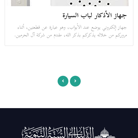
جهاز الأذكار لباب السيارة
جهاز إلكتروني يوضع عند الأبواب، وهو عبارة عن قطعتين، أثناء
مروركم من خلاله يذكركم بذكر الله، مقدم من شركة آل الحرمين.