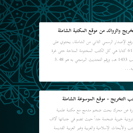
خريج والزوائد من موقع المكتبة الشاملة
رفع الإصدار الرسمي الثاني من الشاملة، يحتوي على
6111 كتابا هي كل الكتب المختومة المتاحة حتى غرة
رجب 1433 هـ، ورقم التحديث البرمجي به هو 3.48
يه...
ب التخريج - موقع الموسوعة الشاملة
رة عن محرك بحث ضخم مدمج مع مكتبة علمية
ترونية خيرية ضخمة جداً حيث تضم في جنباتها آلاف
تب والأبحاث الإسلامية والعربية وغير العربية القديمة