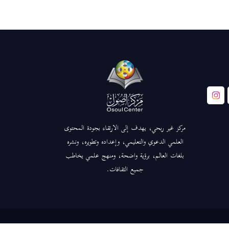
مركز غير ربحي، يهدف إلى الارتقاء بجودة المحتوى
العلمي الدعوي والتعليمي، وإعداده وتطويره، ونشره
بلغات العالم، برؤية واضحة، ومنهج علمي يخاطب
جميع الثقافات.