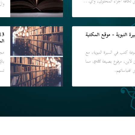
لكافة أجزاء المحتوى، وأي...
وال
يرة النبوية - موقع المكتبة
الم
وعة كتب في السيرة النبوية، مع
مجم
إمكانية قراءة الكتاب أون لاين، مرفوع بصيغة pdf، مما
بال
اقتباساتهم.
تسا