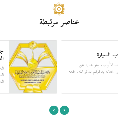
عناصر مرتبطة
جو
ب السيارة
ال
د الأبواب، وهو عبارة عن
الج
ن خلاله يذكركم بذكر الله، مقدم
الم
الح