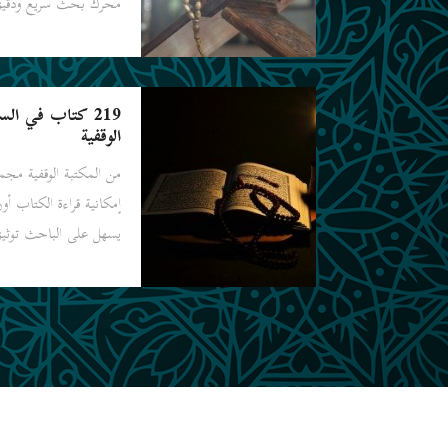
محرك بحث سريع ودقيق 
219 كتاب في الس
الوقفية
من المكتبة الوقفية مجم
يسهل على الباحث توثيق 