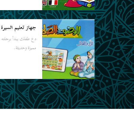
جهاز تعليم السيرة ا
دع طفلك يبدأ برحلته بتع
مميزة وحديثة.