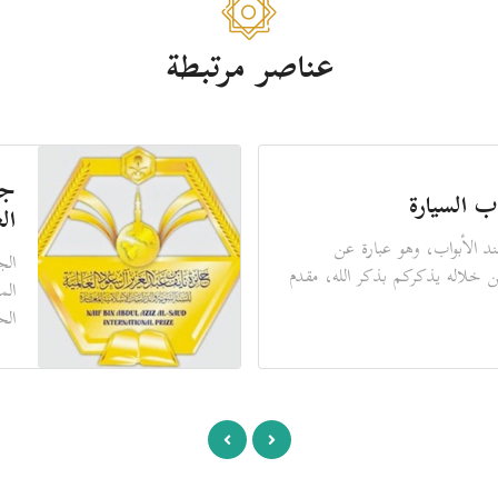
عناصر مرتبطة
جو
ب السيارة
ال
د الأبواب، وهو عبارة عن
الج
ن خلاله يذكركم بذكر الله، مقدم
الم
الح