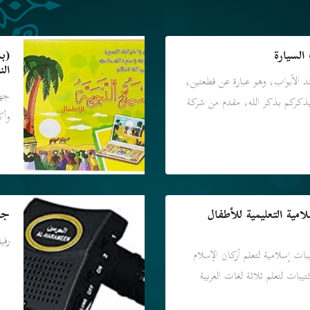
السيارة
(ب
الن
د الأبواب، وهو عبارة عن قطعتين،
جها
يذكركم بذكر الله، مقدم من شركة
وأك
مية التعليمية للأطفال
جه
رفيق 
ات إسلامية لتعلم أركان الإسلام
يبات لتعلم ثلاثة لغات العربية