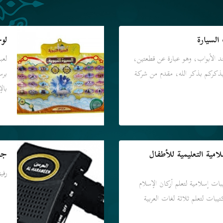
السيارة
لوح
د الأبواب، وهو عبارة عن قطعتين،
لعب
يذكركم بذكر الله، مقدم من شركة
برس
بال
مية التعليمية للأطفال
جه
رفيق 
ات إسلامية لتعلم أركان الإسلام
يبات لتعلم ثلاثة لغات العربية