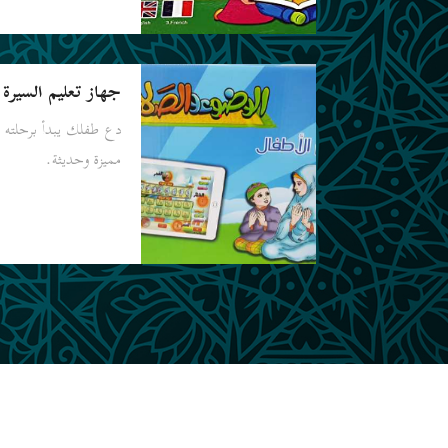
جهاز تعليم السيرة ا
دع طفلك يبدأ برحلته بتع
مميزة وحديثة.