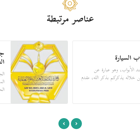
عناصر مرتبطة
جو
ب السيارة
ال
د الأبواب، وهو عبارة عن
الج
ن خلاله يذكركم بذكر الله، مقدم
الم
الح