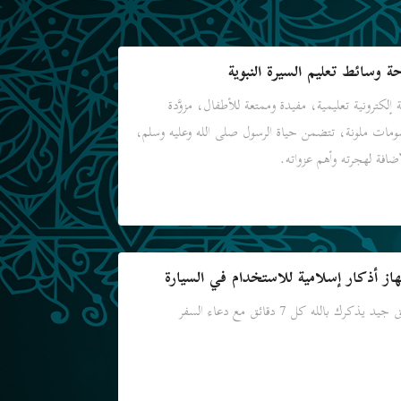
ة وسائط تعليم السيرة النبوية
ة إلكترونية تعليمية، مفيدة وممتعة للأطفال، مزوَّدة
ومات ملونة، تتضمن حياة الرسول صلى الله وعليه وسلم،
إضافة لهجرته وأهم عزواته.
از أذكار إسلامية للاستخدام في السيارة
جيد يذكرك بالله كل 7 دقائق مع دعاء السفر