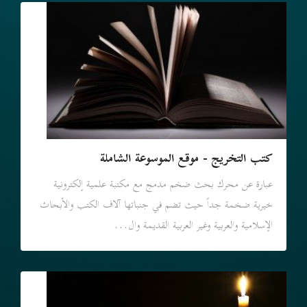
كتب التخريج - موقع الموسوعة الشاملة
عبارة عن محرك بحث ضخم مدمج مع مكتبة علمية إلكترونية
خيرية ضخمة جداً حيث تضم في جنباتها آلاف الكتب والأبحاث
الإسلامية والعربية وغير العربية القديمة وال...