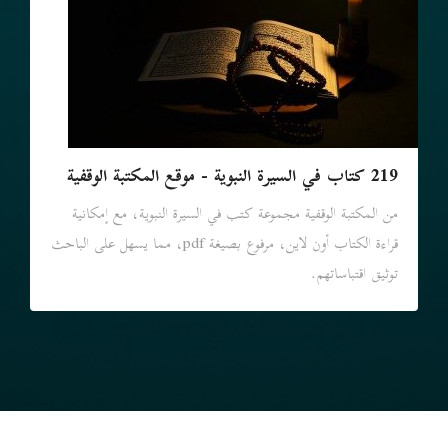
219 كتاب في السيرة النبوية - موقع المكتبة الوقفية
من المكتبة الوقفية مجموعة كتب في السيرة النبوية، مع إمكانية
قراءة الكتاب أون لاين، مرفوع بصيغة pdf، مما يسهل على الباحث
توثيق اقتباساتهم.