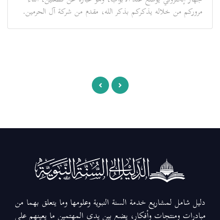
جهاز إلكتروني يوضع عند الأبواب، وهو عبارة عن قطعتين، أثناء
مروركم من خلاله يذكركم بذكر الله، مقدم من شركة آل الحرمين.
دليل شامل لمشاريع خدمة السنة النبوية وعلومها وما يتعلق بهما من
مبادرات ومنتجات وأفكار، يضع بين يدي المهتمين ما يعينهم على