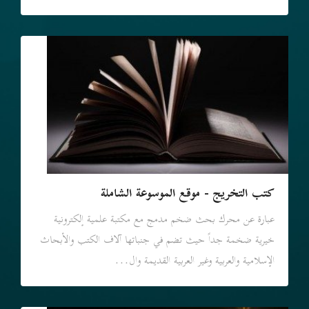
كتب التخريج - موقع الموسوعة الشاملة
عبارة عن محرك بحث ضخم مدمج مع مكتبة علمية إلكترونية
خيرية ضخمة جداً حيث تضم في جنباتها آلاف الكتب والأبحاث
الإسلامية والعربية وغير العربية القديمة وال...