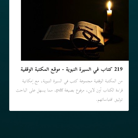
219 كتاب في السيرة النبوية - موقع المكتبة الوقفية
من المكتبة الوقفية مجموعة كتب في السيرة النبوية، مع إمكانية
قراءة الكتاب أون لاين، مرفوع بصيغة pdf، مما يسهل على الباحث
توثيق اقتباساتهم.