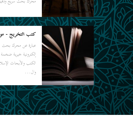
محرك بحث سريع ودقيق 
كتب التخريج - موق
عبارة عن محرك بحث ض
إلكترونية خيرية ضخمة 
الكتب والأبحاث الإسلامية
وال...