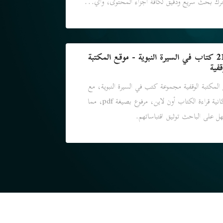
ك بحث سريع ودقيق لكافة أجزاء المحتوى، وأي...
219 كتاب في السيرة النبوية - موقع المكتبة
قفية
المكتبة الوقفية مجموعة كتب في السيرة النبوية، مع
إمكانية قراءة الكتاب أون لاين، مرفوع بصيغة pdf، مما
ل على الباحث توثيق اقتباساتهم.