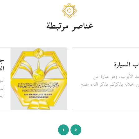
عناصر مرتبطة
جو
ب السيارة
ال
د الأبواب، وهو عبارة عن
الج
ن خلاله يذكركم بذكر الله، مقدم
الم
الح