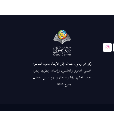
مركز غير ربحي، يهدف إلى الارتقاء بجودة المحتوى
العلمي الدعوي والتعليمي، وإعداده وتطويره، ونشره
بلغات العالم، برؤية واضحة، ومنهج علمي يخاطب
جميع الثقافات.