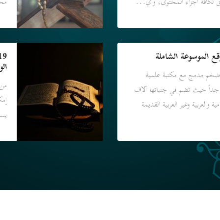
لكافة أجزاء المحتوى، وأي...
محر
ع الموسوعة الشاملة
الو
خم مدمج مع مكتبة علمية
من 
جداً حيث تضم في جنباتها آلاف
 والعربية وغير العربية القديمة
يسه