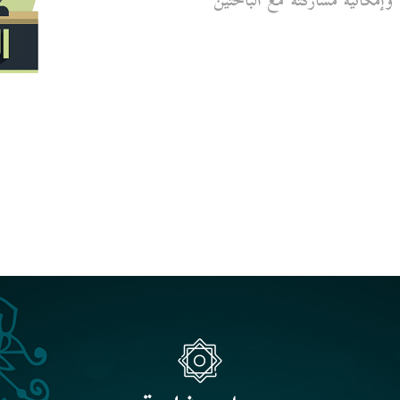
تب، مع إمكانية تحميل الكتاب بصيغة PDF، وإمكانية مشاركته مع الباحثين