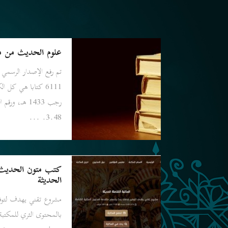
علوم الحديث من مو
تم رفع الإصدار الرسمي 
6111 كتابا هي كل 
رجب 1433 هـ، 
3.48. ...
كتب متون الحديث م
الحديثة
مشروع تقني يهدف لتوفي
بالمحتوى الثري للمكتبة 