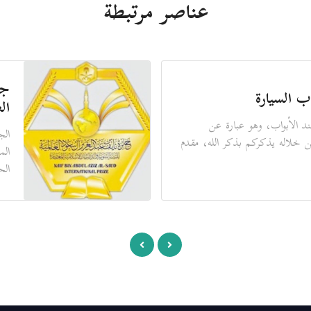
عناصر مرتبطة
جو
ب السيارة
ال
د الأبواب، وهو عبارة عن
الج
ن خلاله يذكركم بذكر الله، مقدم
الم
الح