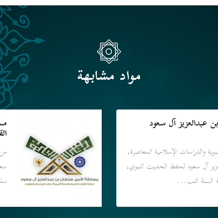
مواد مشابهة
بن عبدالعزيز آل سعود
مس
الق
لنبوية والدراسات الإسلامية المعاصرة،
من 
عزيز آل سعود لحفظ الحديث النبوي،
سعو
ة السنة النب...
سلط