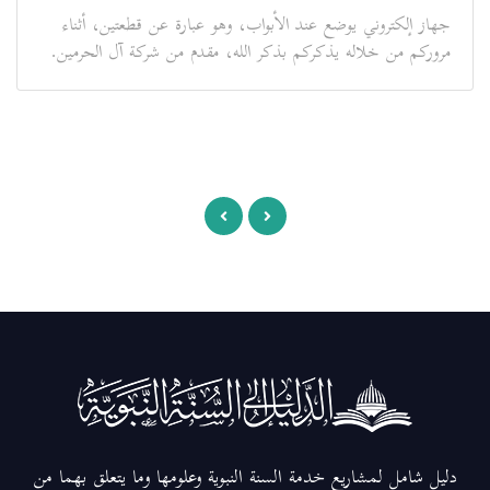
جهاز إلكتروني يوضع عند الأبواب، وهو عبارة عن قطعتين، أثناء
مروركم من خلاله يذكركم بذكر الله، مقدم من شركة آل الحرمين.
دليل شامل لمشاريع خدمة السنة النبوية وعلومها وما يتعلق بهما من