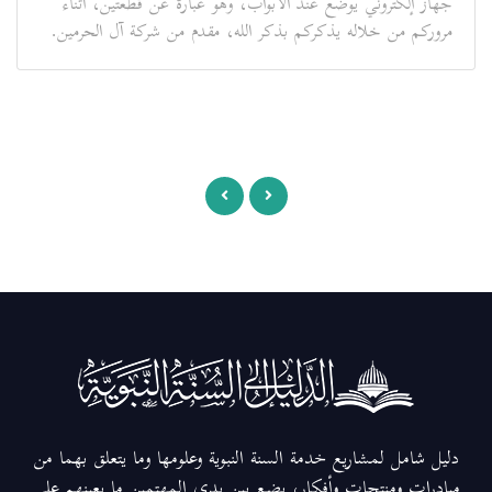
جهاز إلكتروني يوضع عند الأبواب، وهو عبارة عن قطعتين، أثناء
مروركم من خلاله يذكركم بذكر الله، مقدم من شركة آل الحرمين.
دليل شامل لمشاريع خدمة السنة النبوية وعلومها وما يتعلق بهما من
مبادرات ومنتجات وأفكار، يضع بين يدي المهتمين ما يعينهم على