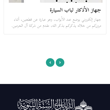
جهاز الأذكار لباب السيارة
جهاز إلكتروني يوضع عند الأبواب، وهو عبارة عن قطعتين، أثناء
مروركم من خلاله يذكركم بذكر الله، مقدم من شركة آل الحرمين.