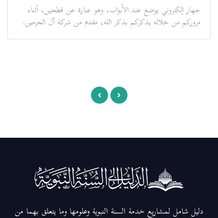
جهاز إلكتروني يوضع عند الأبواب، وهو عبارة عن قطعتين، أثناء
مروركم من خلاله يذكركم بذكر الله، مقدم من شركة آل الحرمين.
دليل شامل لمشاريع خدمة السنة النبوية وعلومها وما يتعلق بهما من