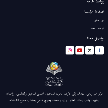
روابط هامة
الصفحة الرئيسية
من نحن
تواصل معنا
تواصل معنا
مركز غير ربحي، يهدف إلى الارتقاء بجودة المحتوى العلمي الدعوي والتعليمي، وإعداده
وتطويره، ونشره بلغات العالم، برؤية واضحة، ومنهج علمي يخاطب جميع الثقافات.