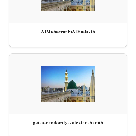
AlMuharrarFiAlHadeeth
get-a-randomly-selected-hadith