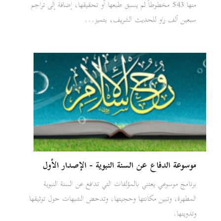
منها 543 مخطوطاً لم يسبق طبعها أو تحقيقها، إضافة إلى تراجم
سبعين ألف راو للحديث الشريف، يتميز...
موسوعة الدفاع عن السنة النبوية - الإصدار الأول
برنامج موسوعي يعتني بالمؤلفات التي تدافع عن السنة النبوية
المطهرة، وتبين مكانتها وحجيتها، وتدحض الشبهات حول توثيقها
وتدوينها.