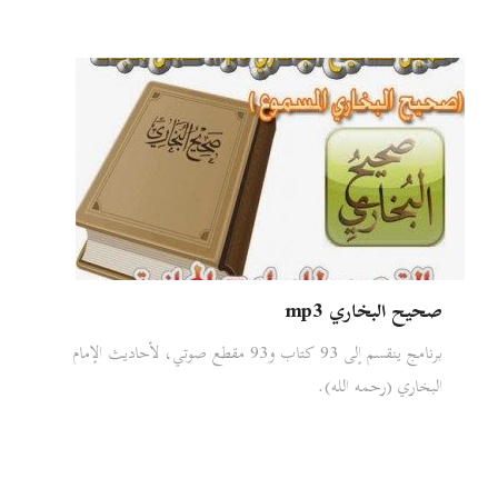
صحيح البخاري mp3
برنامج ينقسم إلى 93 كتاب و93 مقطع صوتي، لأحاديث الإمام
البخاري (رحمه الله).