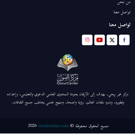
من نحن
تواصل معنا
تواصل معنا
مركز غير ربحي، يهدف إلى الارتقاء بجودة المحتوى العلمي الدعوي والتعليمي، وإعداده
وتطويره، ونشره بلغات العالم، برؤية واضحة، ومنهج علمي يخاطب جميع الثقافات.
2026
جميع الحقوق محفوظة ©
osoulcenter.com