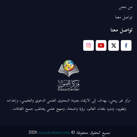
من نحن
تواصل معنا
تواصل معنا
مركز غير ربحي، يهدف إلى الارتقاء بجودة المحتوى العلمي الدعوي والتعليمي، وإعداده
وتطويره، ونشره بلغات العالم، برؤية واضحة، ومنهج علمي يخاطب جميع الثقافات.
2026
جميع الحقوق محفوظة ©
osoulcenter.com